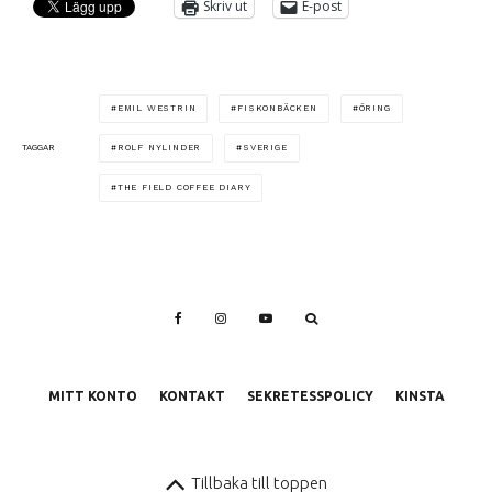
Skriv ut
E-post
EMIL WESTRIN
FISKONBÄCKEN
ÖRING
ROLF NYLINDER
SVERIGE
TAGGAR
THE FIELD COFFEE DIARY
MITT KONTO
KONTAKT
SEKRETESSPOLICY
KINSTA
Tillbaka till toppen