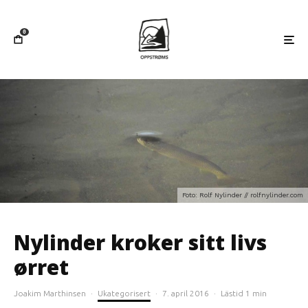
0
Foto: Rolf Nylinder // rolfnylinder.com
Nylinder kroker sitt livs
ørret
Joakim Marthinsen
·
Ukategorisert
·
7. april 2016
·
Lästid 1 min