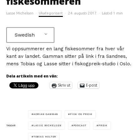
fiskesommeren
Lasse Michelsen
·
Ukategorisert
·
24. augusti 2017
·
Lästid 1 min
Swedish
Vi oppsummerer en lang fiskesommer fra hver vår
kant av landet. Gamman sitter på link i fra Sandnes,
mens Tobias og Lasse sitter i fiskogpreik-studio i Oslo.
Dela artikeln med en vän:
Skriv ut
E-post
ADRIAN GAMMAN
FISK OG PREIK
LASSE MICHELSEN
PODCAST
PREIK
TAGGAR
TOBIAS HOLTER