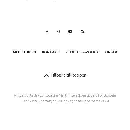
MITT KONTO
KONTAKT
SEKRETESSPOLICY
KINSTA
Tillbaka till toppen
Ansvarlig Redaktør: Joakim Marthinsen (konstituert for Jostein
Henriksen, i permisjon) • Copyright © Oppstrøms 2024