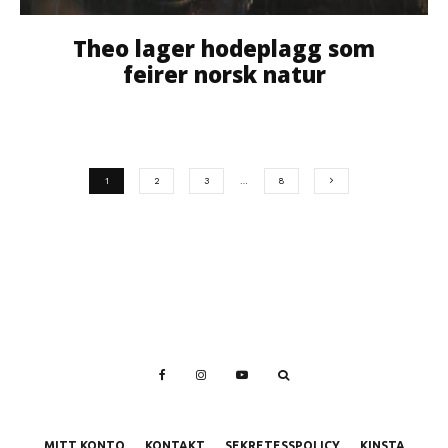
Theo lager hodeplagg som
feirer norsk natur
1
2
3
…
8
MITT KONTO
KONTAKT
SEKRETESSPOLICY
KINSTA