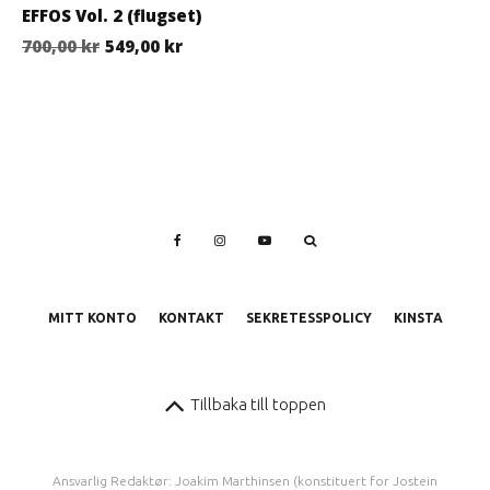
EFFOS Vol. 2 (flugset)
Det ursprungliga priset var: 700,00 kr.
Det nuvarande priset är: 549,00 kr.
700,00
kr
549,00
kr
MITT KONTO
KONTAKT
SEKRETESSPOLICY
KINSTA
Tillbaka till toppen
Ansvarlig Redaktør: Joakim Marthinsen (konstituert for Jostein