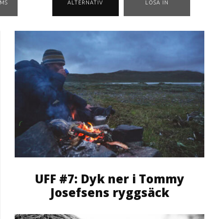
MS
ALTERNATIV
LÖSA IN
UFF #7: Dyk ner i Tommy
Josefsens ryggsäck