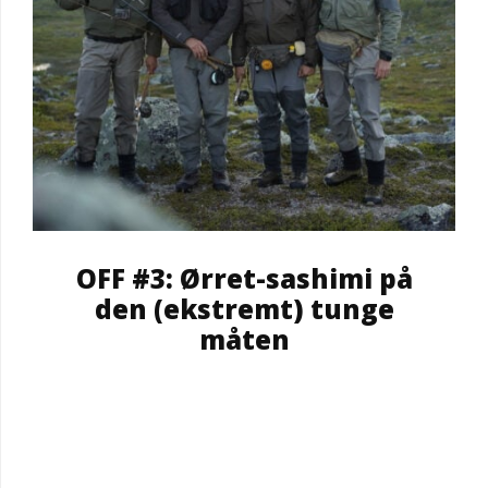
OFF #3: Ørret-sashimi på
den (ekstremt) tunge
måten