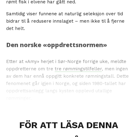
rømt fisk i elvene har gått ned.
Samtidig viser funnene at naturlig seleksjon over tid
bidrar til å redusere innslaget – men ikke til å fjerne
det helt.
Den norske «oppdrettsnormen»
Etter at «Amy» herjet i Sør-Norge forrige uke, meldte
oppdretterne om tre
tre rømmingstilfeller
, men ingen
av dem har ennå oppgitt konkrete rømningstall. Dette
fenomenet går igjen i Norge, og siden 1980-tallet har
oppdrettsanlegg langs kysten opplevd utallige
rømminger.
FÖR ATT LÄSA DENNA