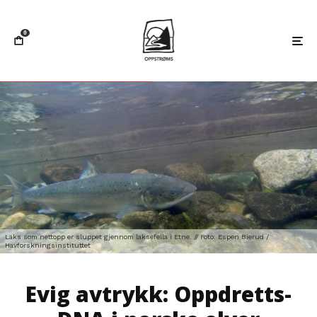
0
Laks som nettopp er sluppet gjennom laksefella i Etne. // Foto: Espen Bierud /
Havforskningsinstituttet
Evig avtrykk: Oppdretts-