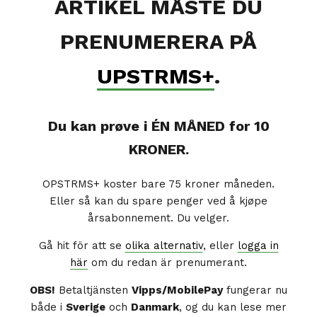
ARTIKEL MÅSTE DU
PRENUMERERA PÅ
UPSTRMS+
.
Du kan prøve i ÉN MÅNED for 10
KRONER.
OPSTRMS+ koster bare 75 kroner måneden.
Eller så kan du spare penger ved å kjøpe
årsabonnement. Du velger.
Gå hit för att se
olika alternativ
, eller
logga in
här
om du redan är prenumerant.
OBS!
Betaltjänsten
Vipps/MobilePay
fungerar nu
både i
Sverige
och
Danmark
, og du kan lese mer