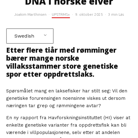
DNA i norske elver
Joakim Marthinsen
·
UPSTRMS+
·
9. oktober 2025
·
3 min Läs
Swedish
Etter flere tiår med rømminger
bærer mange norske
villaksstammer store genetiske
spor etter oppdrettslaks.
Spørsmålet mang en laksefisker har stilt seg: Vil den
genetiske forurensingen noensinne viskes ut dersom
næringen tar grep og rømmingene avtar?
En ny rapport fra Havforskningsinstituttet (HI) viser at
enkelte genetiske varianter fra oppdrettsfisk kan bli
værende i villpopulasjonene, selv etter at andelen