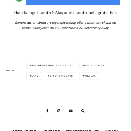
Har du inget konto? Skapa ett konto helt gratis
här
.
Genom att använda 1-stegsregistrering eller genom att skapa ett
konto samtycker du till Oppstrøms AS
sekretesspolicy
.
HAVFORSKNINGSINSTITUTTET
KEVIN GLOVER
TAGGAR
LAKS
OPPDRETTSLAKS
VILDLAX