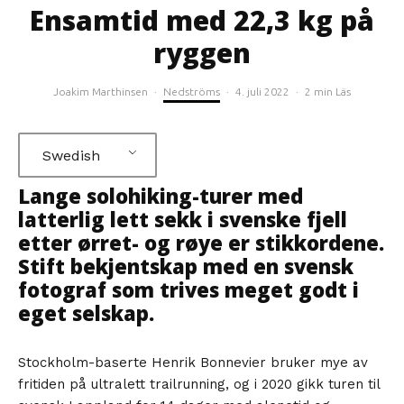
Ensamtid med 22,3 kg på
ryggen
Joakim Marthinsen
·
Nedströms
·
4. juli 2022
·
2 min Läs
Swedish
Lange solohiking-turer med
latterlig lett sekk i svenske fjell
etter ørret- og røye er stikkordene.
Stift bekjentskap med en svensk
fotograf som trives meget godt i
eget selskap.
Stockholm-baserte Henrik Bonnevier bruker mye av
fritiden på ultralett trailrunning, og i 2020 gikk turen til