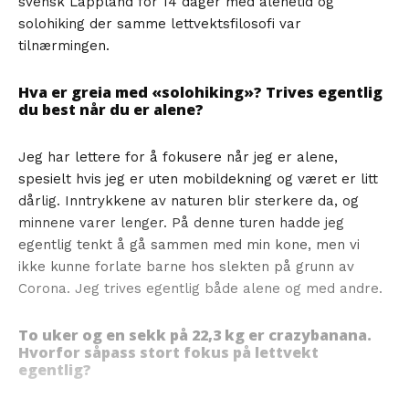
svensk Lappland for 14 dager med alenetid og
solohiking der samme lettvektsfilosofi var
tilnærmingen.
Hva er greia med «solohiking»? Trives egentlig
du best når du er alene?
Jeg har lettere for å fokusere når jeg er alene,
spesielt hvis jeg er uten mobildekning og været er litt
dårlig. Inntrykkene av naturen blir sterkere da, og
minnene varer lenger. På denne turen hadde jeg
egentlig tenkt å gå sammen med min kone, men vi
ikke kunne forlate barne hos slekten på grunn av
Corona. Jeg trives egentlig både alene og med andre.
To uker og en sekk på 22,3 kg er crazybanana.
Hvorfor såpass stort fokus på lettvekt
egentlig?