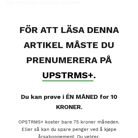
Det finnes kun fordeler med lett ...
FÖR ATT LÄSA DENNA
ARTIKEL MÅSTE DU
PRENUMERERA PÅ
UPSTRMS+
.
Du kan prøve i ÉN MÅNED for 10
KRONER.
OPSTRMS+ koster bare 75 kroner måneden.
Eller så kan du spare penger ved å kjøpe
årsabonnement. Du velger.