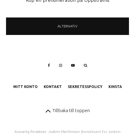
Köp en prenumeration på Oppstrøms
ALTERNATIV
MITT KONTO
KONTAKT
SEKRETESSPOLICY
KINSTA
Tillbaka till toppen
Ansvarlig Redaktør: Joakim Marthinsen (konstituert for Jostein