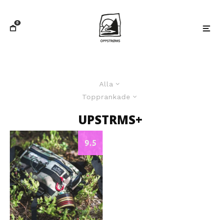
0
Alla
Topprankade
UPSTRMS+
9.5