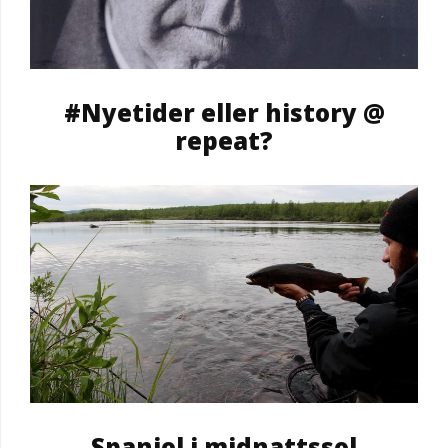
#Nyetider eller history @
repeat?
Spanjol i midnattssol