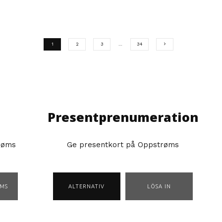
1
2
3
…
34
Presentprenumeration
røms
Ge presentkort på Oppstrøms
MS
ALTERNATIV
LÖSA IN