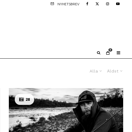
NYHETSBREV
0
Alla
Äldst
28