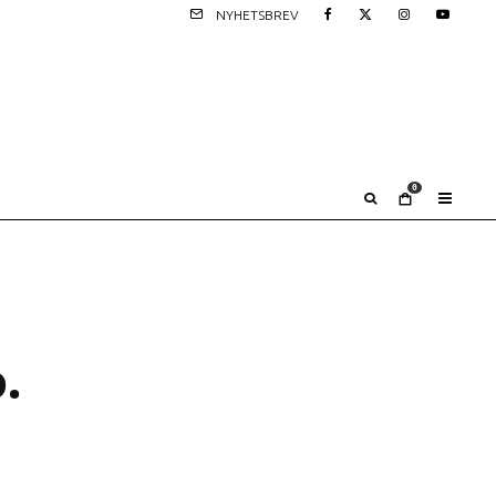
NYHETSBREV
0
.