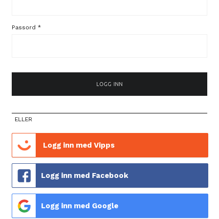
Passord
*
LOGG INN
ELLER
Logg inn med Vipps
Logg inn med Facebook
Logg inn med Google